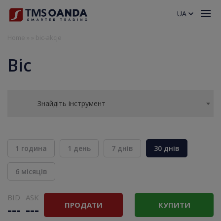
UA
Home
»
»
bic-akcje
Bic
Знайдіть інструмент
1 година
1 день
7 днів
30 днів
6 місяців
BID
ASK
ПРОДАТИ
КУПИТИ
---
---