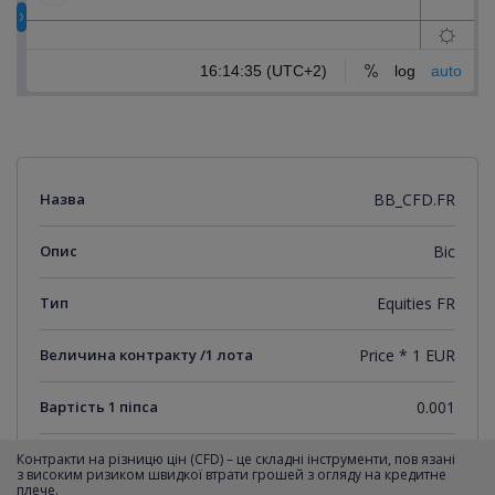
Назва
BB_CFD.FR
Опис
Bic
Тип
Equities FR
Величина контракту /1 лота
Price * 1 EUR
Вартість 1 піпса
0.001
Мінімальний крок котирувань
0.001
Контракти на різницю цін (CFD) – це складні інструменти, пов язані
з високим ризиком швидкої втрати грошей з огляду на кредитне
плече.