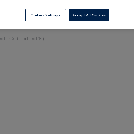
---
---
в
6 місяців
Cookies Settings
Accept All Cookies