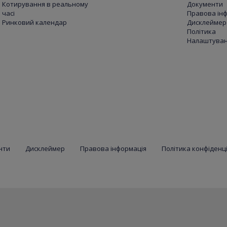
Котирування в реальному
Документи
часі
Правова ін
Ринковий календар
Дисклеймер
Політика
Налаштуванн
нти
Дисклеймер
Правова інформація
Політика конфіденц