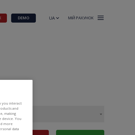
UA
К
DEMO
МІЙ РАХУНОК
w you interact
products and
ee, making
e device. You
ind more
ersonal data