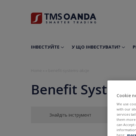
ІНВЕСТУЙТЕ
У ЩО ІНВЕСТУВАТИ?
Р
Home
»
»
benefit-systems-akcje
Benefit Systems
Cookie n
We use cook
with our si
Знайдіть інструмент
services ta
them more r
can Accept 
information
here:
more