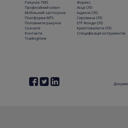
Рахунок TMS
Форекс
Професійний клієнт
Акції CFD
Мобільний застосунок
Індекси CFD
Платформа МТ5
Сировина CFD
Поповнити рахунок
ETF Фонди CFD
Скачати
Криптовалюти CFD
Контакти
Специфікація інструментів
TradingView
Докуме