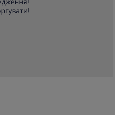
редження!
оргувати!