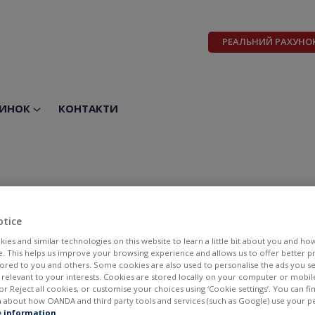
РЕАЛЬНИЙ РАХУНО
ИНОК
КОНТАКТИ
 SA
otice
ies and similar technologies on this website to learn a little bit about you and ho
te. This helps us improve your browsing experience and allows us to offer better 
ilored to you and others. Some cookies are also used to personalise the ads you s
elevant to your interests. Cookies are stored locally on your computer or mobil
or Reject all cookies, or customise your choices using ‘Cookie settings’. You can f
 about how OANDA and third party tools and services (such as Google) use your p
BID
ASK
 information
.