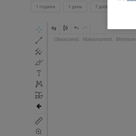
1 година
1 день
7 днів
30 дні