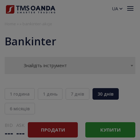
UA
Home
»
»
bankinter-akcje
Bankinter
Знайдіть інструмент
1 година
1 день
7 днів
30 днів
6 місяців
BID
ASK
ПРОДАТИ
КУПИТИ
---
---