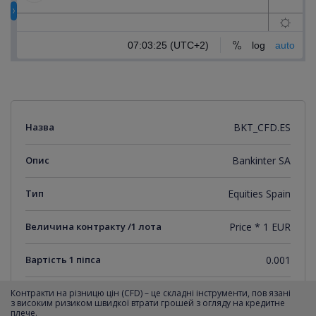
Назва
BKT_CFD.ES
Опис
Bankinter SA
Тип
Equities Spain
Величина контракту /1 лота
Price * 1 EUR
Вартість 1 піпса
0.001
Мінімальний крок котирувань
0.001
Контракти на різницю цін (CFD) – це складні інструменти, пов язані
з високим ризиком швидкої втрати грошей з огляду на кредитне
плече.