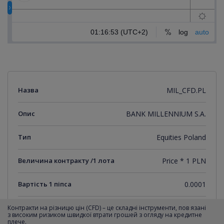
Назва
MIL_CFD.PL
Опис
BANK MILLENNIUM S.A.
Тип
Equities Poland
Величина контракту /1 лота
Price * 1 PLN
Вартість 1 піпса
0.0001
Мінімальний крок котирувань
0.0001
Контракти на різницю цін (CFD) – це складні інструменти, пов язані
з високим ризиком швидкої втрати грошей з огляду на кредитне
плече.