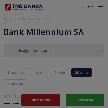
UA
Home
»
»
bank-millennium-akcje
Bank Millennium SA
Знайдіть інструмент
1 година
1 день
7 днів
30 днів
6 місяців
BID
ASK
ПРОДАТИ
КУПИТИ
---
---