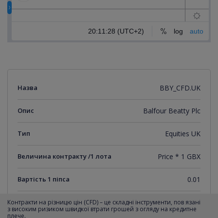
Назва
BBY_CFD.UK
Опис
Balfour Beatty Plc
Тип
Equities UK
Величина контракту /1 лота
Price * 1 GBX
Вартість 1 піпса
0.01
Мінімальний крок котирувань
0.01
Контракти на різницю цін (CFD) – це складні інструменти, пов язані
з високим ризиком швидкої втрати грошей з огляду на кредитне
плече.