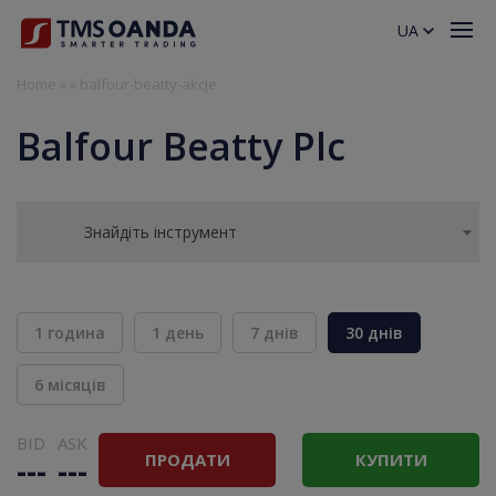
UA
Home
»
»
balfour-beatty-akcje
Balfour Beatty Plc
Знайдіть інструмент
1 година
1 день
7 днів
30 днів
6 місяців
BID
ASK
ПРОДАТИ
КУПИТИ
---
---