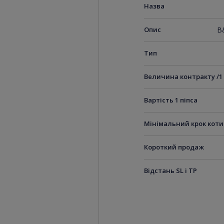
Назва
Опис
B&
Тип
Величина контракту /1
Вартість 1 піпса
Мінімальний крок кот
Короткий продаж
Відстань SL i TP