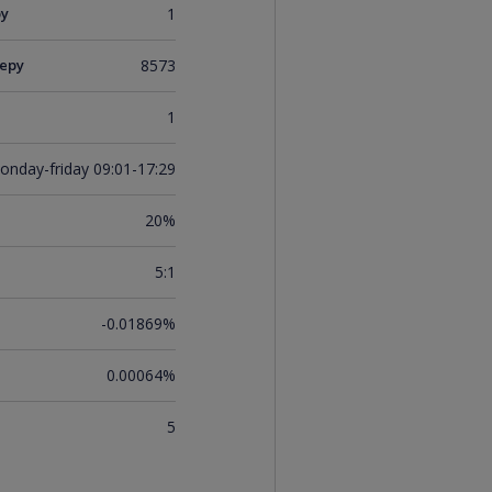
ру
1
еру
8573
1
onday-friday 09:01-17:29
20%
5:1
-0.01869%
0.00064%
5