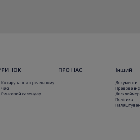
?
РИНОК
ПРО НАС
Інший
Котирування в реальному
Документи
часі
Правова ін
Ринковий календар
Дисклеймер
Політика
Налаштуванн