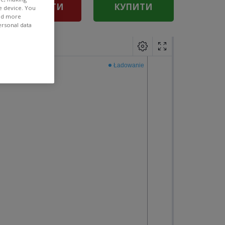
ПРОДАТИ
КУПИТИ
e device. You
ind more
ersonal data