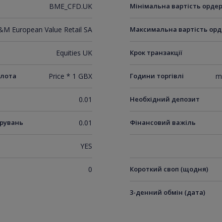
BME_CFD.UK
Мінімальна вартість орде
M European Value Retail SA
Максимальна вартість орд
Equities UK
Крок транзакції
 лота
Price * 1 GBX
Години торгівлі
m
0.01
Необхідний депозит
ирувань
0.01
Фінансовий важіль
YES
0
Короткий своп (щодня)
3-денний обмін (дата)