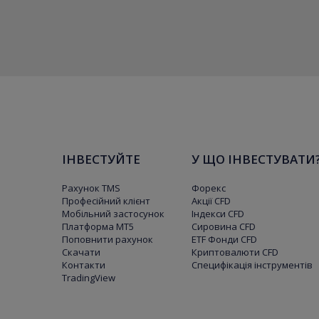
ІНВЕСТУЙТЕ
У ЩО ІНВЕСТУВАТИ
Рахунок TMS
Форекс
Професійний клієнт
Акції CFD
Мобільний застосунок
Індекси CFD
Платформа МТ5
Сировина CFD
Поповнити рахунок
ETF Фонди CFD
Скачати
Криптовалюти CFD
Контакти
Специфікація інструментів
TradingView