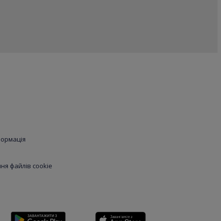
формація
я файлів cookie