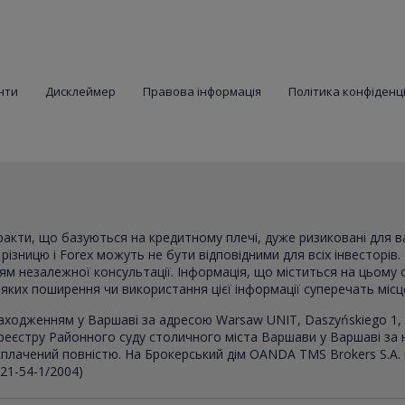
нти
Дисклеймер
Правова інформація
Політика конфіденц
тракти, що базуються на кредитному плечі, дуже ризиковані для 
ізницю і Forex можуть не бути відповідними для всіх інвесторів. 
ням незалежної консультації. Інформація, що міститься на цьому 
в яких поширення чи використання цієї інформації суперечать міс
аходженням у Варшаві за адресою Warsaw UNIT, Daszyńskiego 1, 
реєстру Районного суду столичного міста Варшави у Варшаві за
, сплачений повністю. На Брокерський дім OANDA TMS Brokers S.A.
021-54-1/2004)