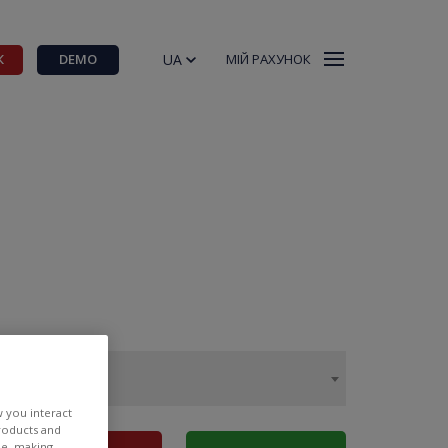
UA
К
DEMO
МІЙ РАХУНОК
w you interact
products and
ee, making