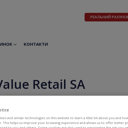
РЕАЛЬНИЙ РАХУНО
ИНОК
КОНТАКТИ
lue Retail SA
otice
ies and similar technologies on this website to learn a little bit about you and ho
te. This helps us improve your browsing experience and allows us to offer better 
BID
ASK
ilored to you and others. Some cookies are also used to personalise the ads you s