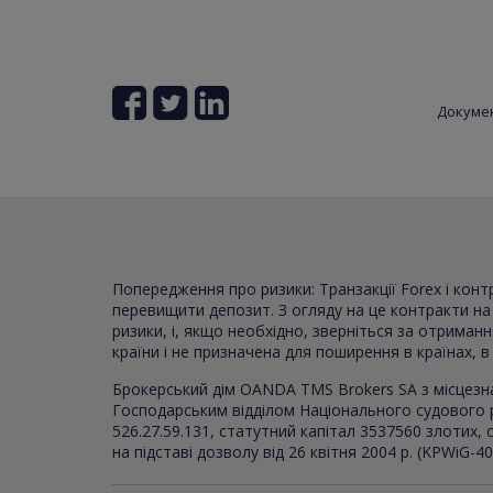
Докуме
Попередження про ризики: Транзакції Forex і кон
перевищити депозит. З огляду на це контракти на р
ризики, і, якщо необхідно, зверніться за отриман
країни і не призначена для поширення в країнах, 
Брокерський дім OANDA TMS Brokers SA з місцезн
Господарським відділом Національного судового 
526.27.59.131, статутний капітал 3537560 злотих
на підставі дозволу від 26 квітня 2004 р. (KPWiG-4