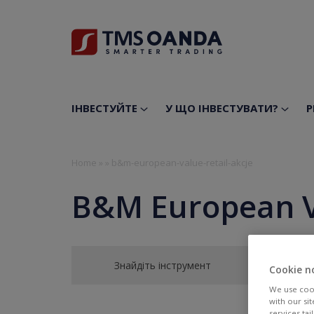
ІНВЕСТУЙТЕ
У ЩО ІНВЕСТУВАТИ?
Р
Home
»
»
b&m-european-value-retail-akcje
B&M European Va
Знайдіть інструмент
Cookie n
We use cook
with our si
services ta