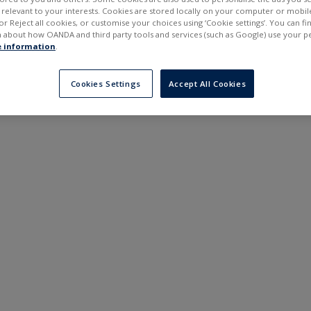
---
---
elevant to your interests. Cookies are stored locally on your computer or mobil
в
6 місяців
or Reject all cookies, or customise your choices using ‘Cookie settings’. You can f
 about how OANDA and third party tools and services (such as Google) use your p
 information
.
Cookies Settings
Accept All Cookies