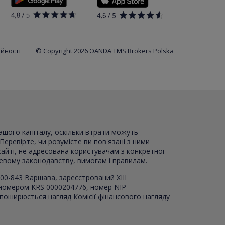
ійності
© Copyright 2026 OANDA TMS Brokers Polska
вашого капіталу, оскільки втрати можуть
Перевірте, чи розумієте ви пов'язані з ними
сайті, не адресована користувачам з конкретної
цевому законодавству, вимогам і правилам.
00-843 Варшава, зареєстрований XI
I
I
 номером KRS 0000204776, номер NIP
 поширюється нагляд Комісії фінансового нагляду