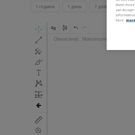
them more r
1 година
1 день
7 днів
30 дні
can Accept 
information
here:
more