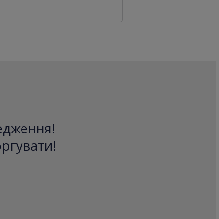
редження!
оргувати!