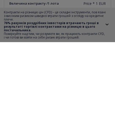
Величина контракту /1 лота
Price * 1 EUR
Контракти на різницю цін (CFD) – це складні інструменти, пов язані
Вартість 1 піпса
0.001
з високим ризиком швидкої втрати грошей з огляду на кредитне
плече.
76% рахунків роздрібних інвесторів втрачають гроші в
результаті торгівлі контрактами на різницю в цього
Мінімальний крок котирувань
0.001
постачальника.
Поміркуйте над тим, чи розумієте ви, як працюють контракти CFD,
i чи готові ви взяти на себе ризик втрати грошей.
Короткий продаж
YES
Відстань SL i TP
0
Мінімальна вартість ордеру
1
Максимальна вартість ордеру
2427
Крок транзакції
1
Години торгівлі
monday-friday 09:01-17:29
Необхідний депозит
20%