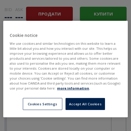
BID
ASK
ПРОДАТИ
КУПИТИ
---
---
Cookie notice
We use cookies and similar technologies on this website to learn a
little bit about you and how you interact with our site. This helps us
improve your browsing experience and allows us to offer better
products and services tailored to you and others. Some cookies are
also used to personalise the ads you see, making them more relevant
to your interests. Cookies are stored locally on your computer or
mobile device. You can Accept or Reject all cookies, or customise
your choices using ‘Cookie settings’. You can find more information
about how OANDA and third party tools and services (such as Google)
use your personal data here:
more information
.
Cookies Settings
Accept All Cookies