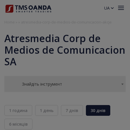
UA
Home
»
»
atresmedia-corp-de-medios-de-comunicacion-akcje
Atresmedia Corp de
Medios de Comunicacion
SA
Знайдіть інструмент
1 година
1 день
7 днів
30 днів
6 місяців