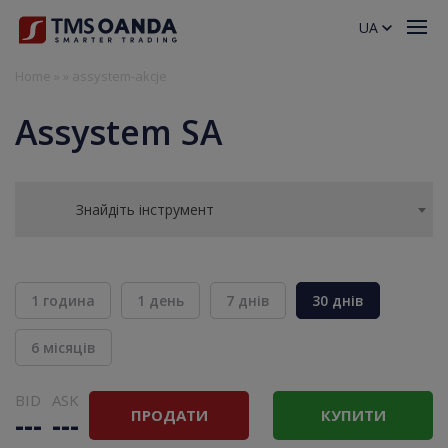
UA
Home
»
»
assystem-akcje
Assystem SA
Знайдіть інструмент
1 година
1 день
7 днів
30 днів
6 місяців
BID
ASK
ПРОДАТИ
КУПИТИ
---
---