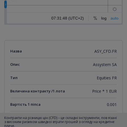
Назва
ASY_CFD.FR
Опис
Assystem SA
Тип
Equities FR
Величина контракту /1 лота
Price * 1 EUR
Вартість 1 піпса
0.001
Мінімальний крок котирувань
0.001
Контракти на різницю цін (CFD) – це складні інструменти, пов язані
з високим ризиком швидкої втрати грошей з огляду на кредитне
плече.