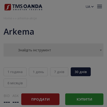
UA
Home
»
»
arkema-akcje
Arkema
Знайдіть інструмент
1 година
1 день
7 днів
30 днів
6 місяців
BID
ASK
ПРОДАТИ
КУПИТИ
---
---