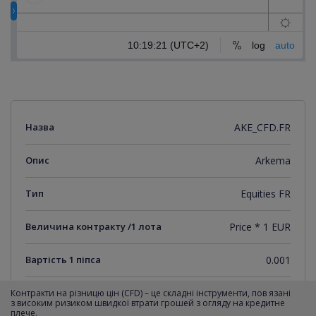
Назва
AKE_CFD.FR
Опис
Arkema
Тип
Equities FR
Величина контракту /1 лота
Price * 1 EUR
Вартість 1 піпса
0.001
Мінімальний крок котирувань
0.001
Контракти на різницю цін (CFD) – це складні інструменти, пов язані
з високим ризиком швидкої втрати грошей з огляду на кредитне
плече.