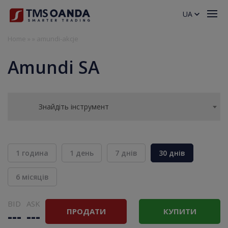
UA
Home
»
»
amundi-akcje
Amundi SA
Знайдіть інструмент
1 година
1 день
7 днів
30 днів
6 місяців
BID
ASK
ПРОДАТИ
КУПИТИ
---
---