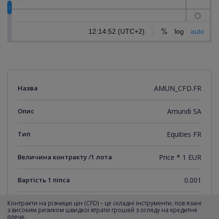
Назва
AMUN_CFD.FR
Опис
Amundi SA
Тип
Equities FR
Величина контракту /1 лота
Price * 1 EUR
Вартість 1 піпса
0.001
Мінімальний крок котирувань
0.001
Контракти на різницю цін (CFD) – це складні інструменти, пов язані
з високим ризиком швидкої втрати грошей з огляду на кредитне
плече.