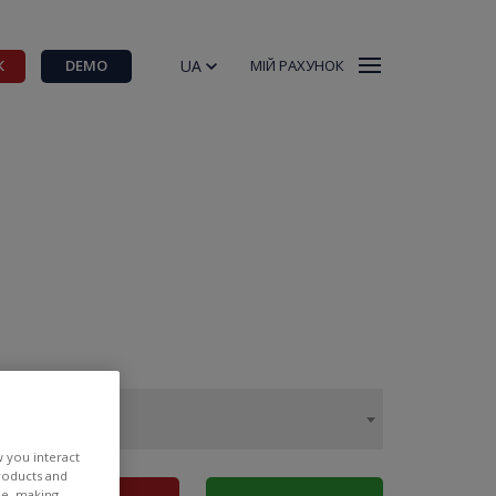
UA
К
DEMO
МІЙ РАХУНОК
w you interact
products and
ee, making