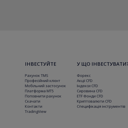
ІНВЕСТУЙТЕ
У ЩО ІНВЕСТУВАТИ
Рахунок TMS
Форекс
Професійний клієнт
Акції CFD
Мобільний застосунок
Індекси CFD
Платформа МТ5
Сировина CFD
Поповнити рахунок
ETF Фонди CFD
Скачати
Криптовалюти CFD
Контакти
Специфікація інструментів
TradingView