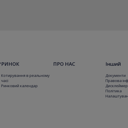
?
РИНОК
ПРО НАС
Інший
Котирування в реальному
Документи
часі
Правова ін
Ринковий календар
Дисклеймер
Політика
Налаштуванн