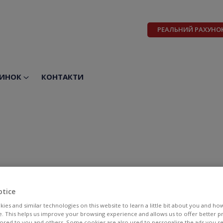
РЕАЛЬНИЙ РАХУНО
ИНОК
КОНТАКТИ
otice
ies and similar technologies on this website to learn a little bit about you and ho
te. This helps us improve your browsing experience and allows us to offer better 
BID
ASK
ilored to you and others. Some cookies are also used to personalise the ads you s