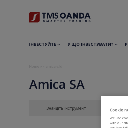
ІНВЕСТУЙТЕ
У ЩО ІНВЕСТУВАТИ?
Р
Home
»
»
amica-cfd
Amica SA
Знайдіть інструмент
Cookie n
We use cook
with our si
services ta