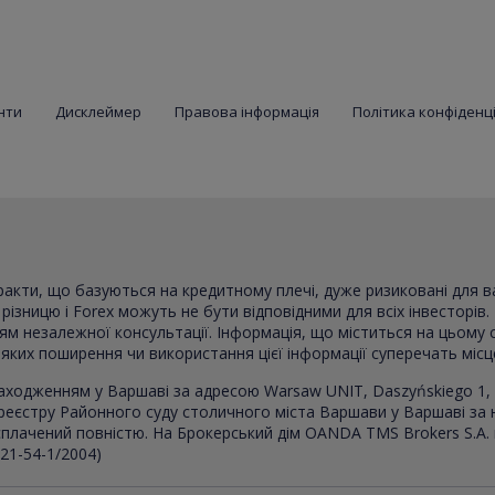
нти
Дисклеймер
Правова інформація
Політика конфіденц
тракти, що базуються на кредитному плечі, дуже ризиковані для 
ізницю і Forex можуть не бути відповідними для всіх інвесторів. 
ням незалежної консультації. Інформація, що міститься на цьому 
в яких поширення чи використання цієї інформації суперечать міс
аходженням у Варшаві за адресою Warsaw UNIT, Daszyńskiego 1, 
реєстру Районного суду столичного міста Варшави у Варшаві за
, сплачений повністю. На Брокерський дім OANDA TMS Brokers S.A.
021-54-1/2004)