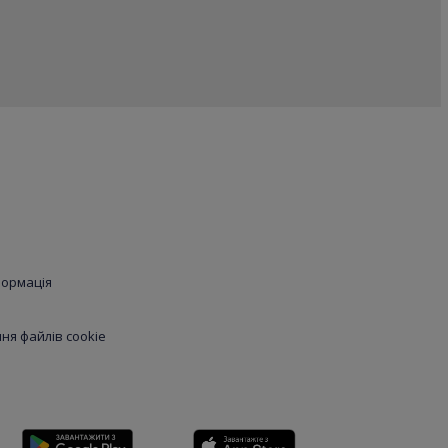
формація
я файлів cookie