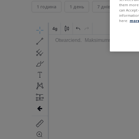
them more r
1 година
1 день
7 днів
30 дні
can Accept 
information
here:
more