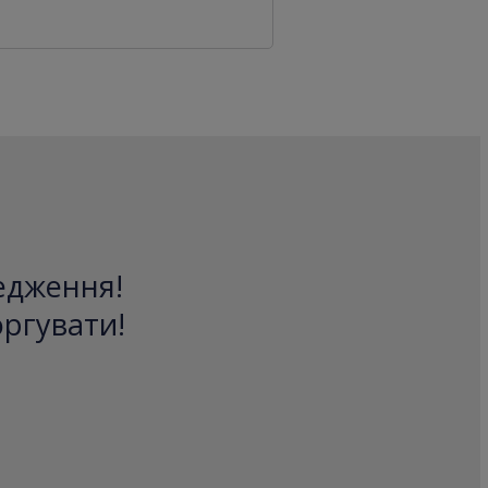
редження!
оргувати!