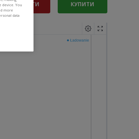
ПРОДАТИ
КУПИТИ
e device. You
ind more
ersonal data