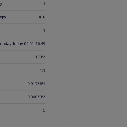
ру
1
еру
410
1
onday-friday 09:01-16:49
100%
1:1
-0.01736%
0.00069%
5