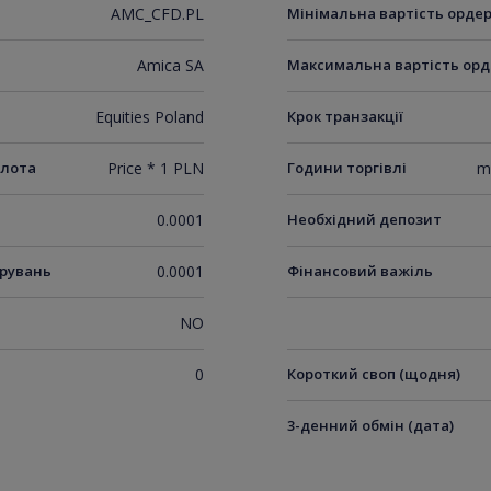
AMC_CFD.PL
Мінімальна вартість орде
Amica SA
Максимальна вартість орд
Equities Poland
Крок транзакції
 лота
Price * 1 PLN
Години торгівлі
m
0.0001
Необхідний депозит
ирувань
0.0001
Фінансовий важіль
NO
0
Короткий своп (щодня)
3-денний обмін (дата)