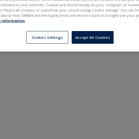
---
---
elevant to your interests. Cookies are stored locally on your computer or mobil
в
6 місяців
or Reject all cookies, or customise your choices using ‘Cookie settings’. You can f
 about how OANDA and third party tools and services (such as Google) use your p
 information
.
Cookies Settings
Accept All Cookies