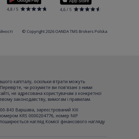
ійності
© Copyright 2026 OANDA TMS Brokers Polska
вашого капіталу, оскільки втрати можуть
Перевірте, чи розумієте ви пов'язані з ними
сайті, не адресована користувачам з конкретної
цевому законодавству, вимогам і правилам.
00-843 Варшава, зареєстрований XI
I
I
 номером KRS 0000204776, номер NIP
 поширюється нагляд Комісії фінансового нагляду