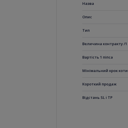
Назва
Опис
Тип
Величина контракту /1
Вартість 1 піпса
Мінімальний крок кот
Короткий продаж
Відстань SL i TP