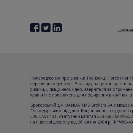
Докуме
Попередження про ризики: Транзакції Forex і кон
перевищити депозит. З огляду на це контракти на р
ризики, і, якщо необхідно, зверніться за отриман
країни і не призначена для поширення в країнах, 
Брокерський дім OANDA TMS Brokers SA з місцезн
Господарським відділом Національного судового 
526.27.59.131, статутний капітал 3537560 злотих
на підставі дозволу від 26 квітня 2004 р. (KPWiG-4