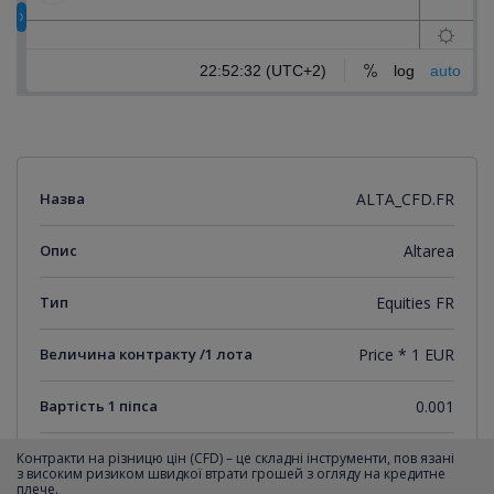
Назва
ALTA_CFD.FR
Опис
Altarea
Тип
Equities FR
Величина контракту /1 лота
Price * 1 EUR
Вартість 1 піпса
0.001
Мінімальний крок котирувань
0.001
Контракти на різницю цін (CFD) – це складні інструменти, пов язані
з високим ризиком швидкої втрати грошей з огляду на кредитне
плече.