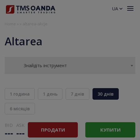
UA
Home
»
»
altarea-akcje
Altarea
Знайдіть інструмент
1 година
1 день
7 днів
30 днів
6 місяців
BID
ASK
ПРОДАТИ
КУПИТИ
---
---