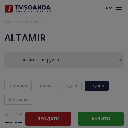
UA
Home
»
»
altamir-akcje
ALTAMIR
Знайдіть інструмент
1 година
1 день
7 днів
30 днів
6 місяців
BID
ASK
ПРОДАТИ
КУПИТИ
---
---