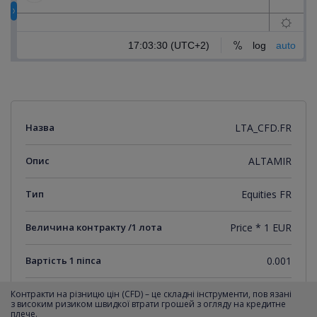
Назва
LTA_CFD.FR
Опис
ALTAMIR
Тип
Equities FR
Величина контракту /1 лота
Price * 1 EUR
Вартість 1 піпса
0.001
Мінімальний крок котирувань
0.001
Контракти на різницю цін (CFD) – це складні інструменти, пов язані
з високим ризиком швидкої втрати грошей з огляду на кредитне
плече.