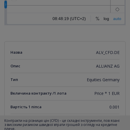
Назва
ALV_CFD.DE
Опис
ALLIANZ AG
Тип
Equities Germany
Величина контракту /1 лота
Price * 1 EUR
Вартість 1 піпса
0.001
Мінімальний крок котирувань
0.001
Контракти на різницю цін (CFD) – це складні інструменти, пов язані
з високим ризиком швидкої втрати грошей з огляду на кредитне
плече.