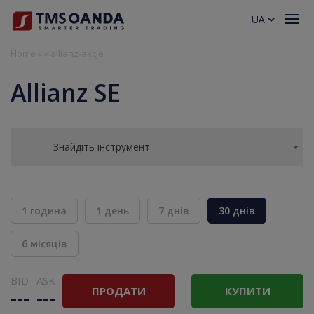
UA
Home
»
»
allianz-akcje
Allianz SE
Знайдіть інструмент
1 година
1 день
7 днів
30 днів
6 місяців
BID
ASK
ПРОДАТИ
КУПИТИ
---
---