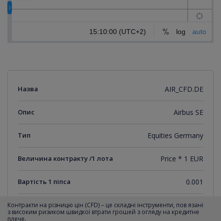
Назва
AIR_CFD.DE
Опис
Airbus SE
Тип
Equities Germany
Величина контракту /1 лота
Price * 1 EUR
Вартість 1 піпса
0.001
Мінімальний крок котирувань
0.001
Контракти на різницю цін (CFD) – це складні інструменти, пов язані
з високим ризиком швидкої втрати грошей з огляду на кредитне
плече.