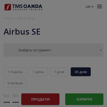
UA
Home
»
»
airbus-akcje
Airbus SE
Знайдіть інструмент
1 година
1 день
7 днів
30 днів
6 місяців
BID
ASK
ПРОДАТИ
КУПИТИ
---
---