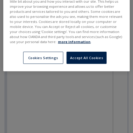
little bit about you and how you interact with our site. This helps us
improve your browsing experience and allows us to offer better
products and services tailored to you and others. Some cookies are
also used to personalise the ads you see, making them more relevant
to your interests. Cookies are stored locally on your computer or
mobile device. You can Accept or Reject all cookies, or customise
your choices using ‘Cookie settings’. You can find more information
about how OANDA and third party tools and services (such as Google)
use your personal data here:
more information
.
Cookies Settings
Accept All Cookies