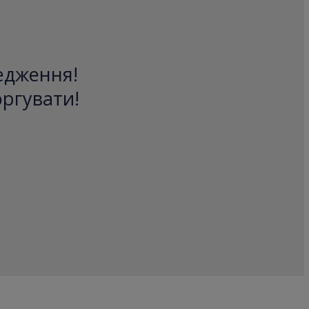
редження!
оргувати!