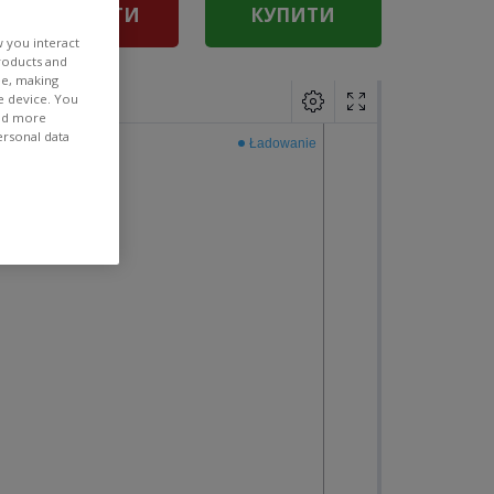
ПРОДАТИ
КУПИТИ
w you interact
products and
ee, making
e device. You
ind more
ersonal data