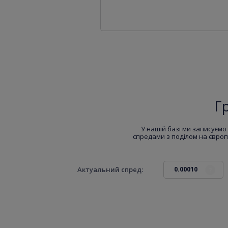
Г
У нашій базі ми записуємо 
спредами з поділом на європ
0.00010
Актуальний спред:
?