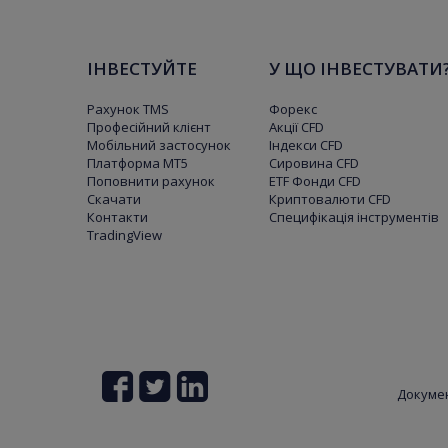
ІНВЕСТУЙТЕ
У ЩО ІНВЕСТУВАТИ
Рахунок TMS
Форекс
Професійний клієнт
Акції CFD
Мобільний застосунок
Індекси CFD
Платформа МТ5
Сировина CFD
Поповнити рахунок
ETF Фонди CFD
Скачати
Криптовалюти CFD
Контакти
Специфікація інструментів
TradingView
Докуме