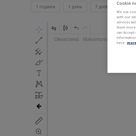
Cookie n
1 година
1 день
7 днів
30 дні
We use cook
with our si
services ta
them more r
can Accept 
information
here:
more