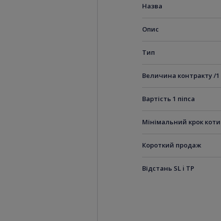
Назва
Опис
Тип
Величина контракту /1
Вартість 1 піпса
Мінімальний крок кот
Короткий продаж
Відстань SL i TP