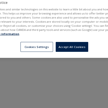
---
---
otice
в
6 місяців
ies and similar technologies on this website to learn a little bit about you and ho
te. This helps us improve your browsing experience and allows us to offer better 
ilored to you and others. Some cookies are also used to personalise the ads you s
elevant to your interests. Cookies are stored locally on your computer or mobil
or Reject all cookies, or customise your choices using ‘Cookie settings’. You can f
 about how OANDA and third party tools and services (such as Google) use your p
 information
.
Cookies Settings
Accept All Cookies