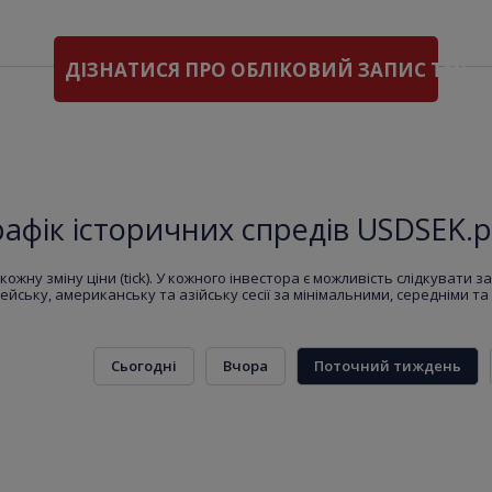
ДІЗНАТИСЯ ПРО ОБЛІКОВИЙ ЗАПИС TMS
рафік історичних спредів USDSEK.p
кожну зміну ціни (tick). У кожного інвестора є можливість слідкувати 
ейську, американську та азійську сесії за мінімальними, середніми 
Сьогодні
Вчора
Поточний тиждень