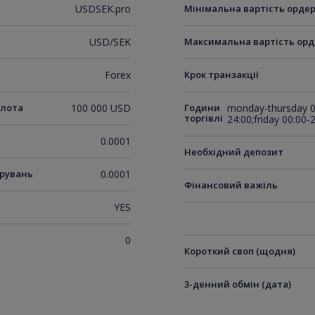
USDSEK.pro
Мінімальна вартість орде
USD/SEK
Максимальна вартість орд
Forex
Крок транзакції
 лота
100 000 USD
Години
monday-thursday 00
торгівлі
24:00;friday 00:00-
0.0001
Необхідний депозит
ирувань
0.0001
Фінансовий важіль
YES
0
Короткий своп (щодня)
3-денний обмін (дата)