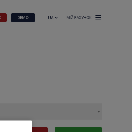
UA
К
DEMO
МІЙ РАХУНОК