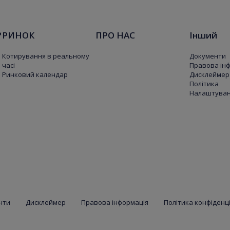
?
РИНОК
ПРО НАС
Інший
Котирування в реальному
Документи
часі
Правова ін
Ринковий календар
Дисклеймер
Політика
Налаштуванн
нти
Дисклеймер
Правова інформація
Політика конфіденц