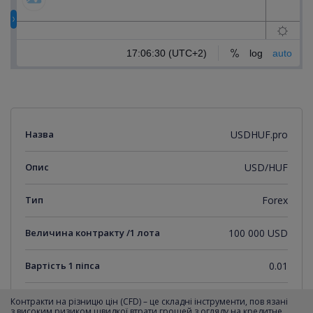
Назва
USDHUF.pro
Опис
USD/HUF
Тип
Forex
Величина контракту /1 лота
100 000 USD
Вартість 1 піпса
0.01
Мінімальний крок котирувань
0.01
Контракти на різницю цін (CFD) – це складні інструменти, пов язані
з високим ризиком швидкої втрати грошей з огляду на кредитне