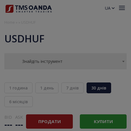
UA
Home
»
»
USDHUF
USDHUF
Знайдіть інструмент
1 година
1 день
7 днів
30 днів
6 місяців
BID
ASK
ПРОДАТИ
КУПИТИ
---
---