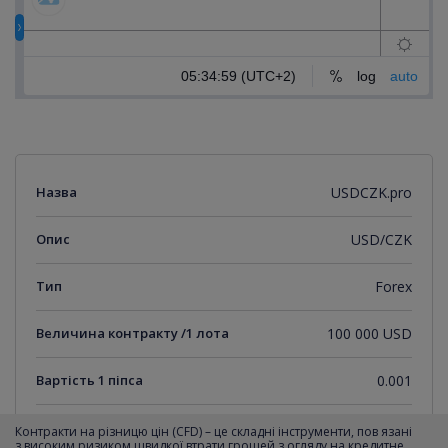
Назва
USDCZK.pro
Опис
USD/CZK
Тип
Forex
Величина контракту /1 лота
100 000 USD
Вартість 1 піпса
0.001
Мінімальний крок котирувань
0.001
Контракти на різницю цін (CFD) – це складні інструменти, пов язані
з високим ризиком швидкої втрати грошей з огляду на кредитне