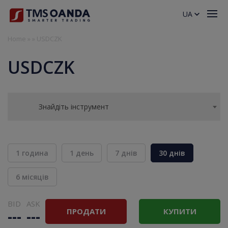
UA
Home
»
»
USDCZK
USDCZK
Знайдіть інструмент
1 година
1 день
7 днів
30 днів
6 місяців
BID
ASK
ПРОДАТИ
КУПИТИ
---
---