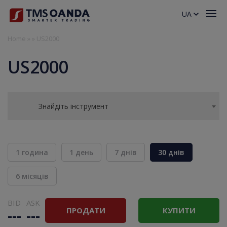
UA
Home
»
»
US2000
US2000
Знайдіть інструмент
1 година
1 день
7 днів
30 днів
6 місяців
BID
ASK
ПРОДАТИ
КУПИТИ
---
---