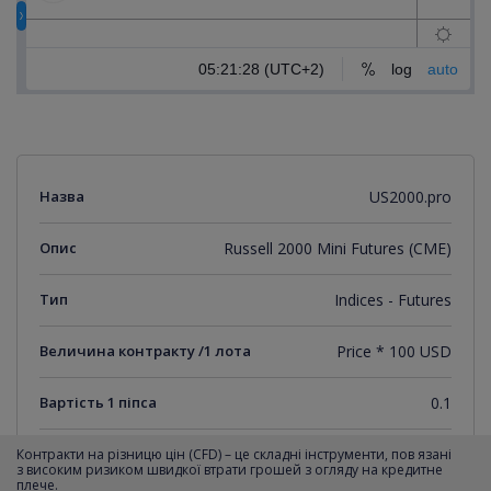
Назва
US2000.pro
Опис
Russell 2000 Mini Futures (CME)
Тип
Indices - Futures
Величина контракту /1 лота
Price * 100 USD
Вартість 1 піпса
0.1
Мінімальний крок котирувань
0.1
Контракти на різницю цін (CFD) – це складні інструменти, пов язані
з високим ризиком швидкої втрати грошей з огляду на кредитне
плече.