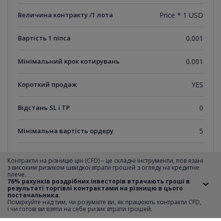
Величина контракту /1 лота
Price * 1 USD
Вартість 1 піпса
0.001
Мінімальний крок котирувань
0.001
Короткий продаж
YES
Відстань SL i TP
0
Мінімальна вартість ордеру
5
Максимальна вартість ордеру
1000
Контракти на різницю цін (CFD) – це складні інструменти, пов язані
з високим ризиком швидкої втрати грошей з огляду на кредитне
плече.
Крок транзакції
5
76% рахунків роздрібних інвесторів втрачають гроші в
результаті торгівлі контрактами на різницю в цього
постачальника.
Години
sunday-thursday 00:00-22:59,23:05-24:00;friday
Поміркуйте над тим, чи розумієте ви, як працюють контракти CFD,
торгівлі
00:00-22:59;saturday 09:00-22:59,23:05-24:00
i чи готові ви взяти на себе ризик втрати грошей.