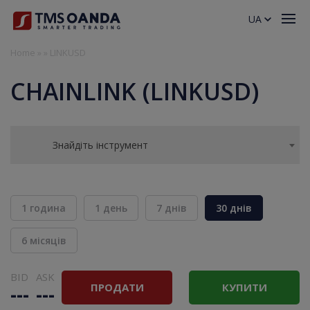
UA
Home
»
»
LINKUSD
CHAINLINK (LINKUSD)
Знайдіть інструмент
1 година
1 день
7 днів
30 днів
6 місяців
BID
ASK
ПРОДАТИ
КУПИТИ
---
---