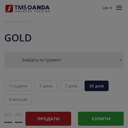
UA
Home
»
»
GOLD
GOLD
Знайдіть інструмент
1 година
1 день
7 днів
30 днів
6 місяців
BID
ASK
ПРОДАТИ
КУПИТИ
---
---