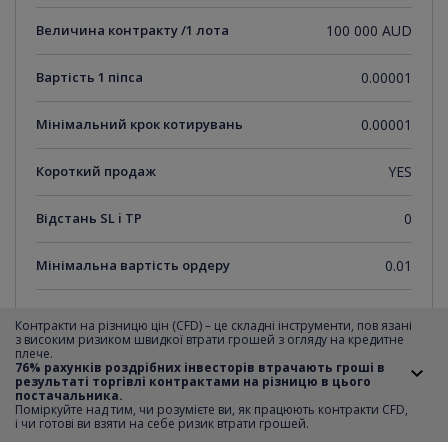
Величина контракту /1 лота
100 000 AUD
Вартість 1 піпса
0.00001
Мінімальний крок котирувань
0.00001
Короткий продаж
YES
Відстань SL i TP
0
Мінімальна вартість ордеру
0.01
Максимальна вартість ордеру
25
Контракти на різницю цін (CFD) – це складні інструменти, пов язані
з високим ризиком швидкої втрати грошей з огляду на кредитне
плече.
Крок транзакції
0.01
76% рахунків роздрібних інвесторів втрачають гроші в
результаті торгівлі контрактами на різницю в цього
постачальника.
Години
monday-thursday 00:00-22:59, 23:05-
Поміркуйте над тим, чи розумієте ви, як працюють контракти CFD,
торгівлі
24:00;friday 00:00-22:59;sunday 23:05-24:00
i чи готові ви взяти на себе ризик втрати грошей.