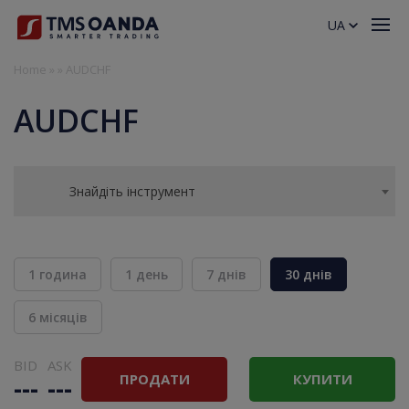
UA
Home
»
»
AUDCHF
AUDCHF
Знайдіть інструмент
1 година
1 день
7 днів
30 днів
6 місяців
BID
ASK
ПРОДАТИ
КУПИТИ
---
---