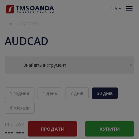
UA
Home
»
»
AUDCAD
AUDCAD
Знайдіть інструмент
1 година
1 день
7 днів
30 днів
6 місяців
BID
ASK
ПРОДАТИ
КУПИТИ
---
---