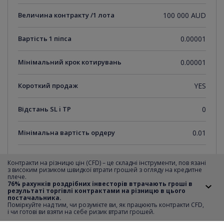
Величина контракту /1 лота
100 000 AUD
Вартість 1 піпса
0.00001
Мінімальний крок котирувань
0.00001
Короткий продаж
YES
Відстань SL i TP
0
Мінімальна вартість ордеру
0.01
Максимальна вартість ордеру
50
Контракти на різницю цін (CFD) – це складні інструменти, пов язані
з високим ризиком швидкої втрати грошей з огляду на кредитне
плече.
Крок транзакції
0.01
76% рахунків роздрібних інвесторів втрачають гроші в
результаті торгівлі контрактами на різницю в цього
постачальника.
Години
monday-thursday 00:00-22:59, 23:05-
Поміркуйте над тим, чи розумієте ви, як працюють контракти CFD,
торгівлі
24:00;friday 00:00-22:59;sunday 23:05-24:00
i чи готові ви взяти на себе ризик втрати грошей.