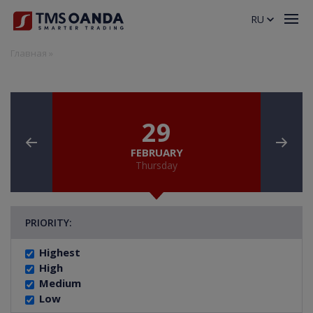
RU
Главная
»
29
FEBRUARY
Thursday
PRIORITY:
Highest
High
Medium
Low