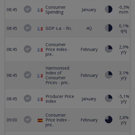
Consumer
-0,3%
-
08:45
January
Spending
m/m
0,1%
08:45
GDP s.a. - fin..
4Q
q/q
Consumer
2,9%
08:45
Price Index -
February
y/y
pre..
Harmonised
Index of
3,1%
08:45
February
Consumer
y/y
Prices - pre..
Producer Price
-5,1%
08:45
January
Index
y/y
Consumer
2,8%
09:00
Price Index -
February
y/y
pre..