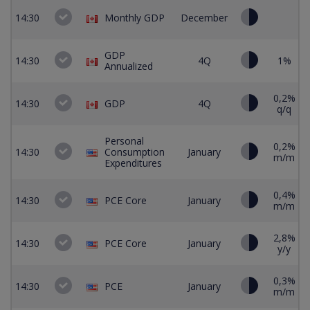
14:30
Monthly GDP
December
GDP
14:30
4Q
1%
Annualized
0,2%
14:30
GDP
4Q
q/q
Personal
0,2%
14:30
Consumption
January
m/m
Expenditures
0,4%
14:30
PCE Core
January
m/m
2,8%
14:30
PCE Core
January
y/y
0,3%
14:30
PCE
January
m/m