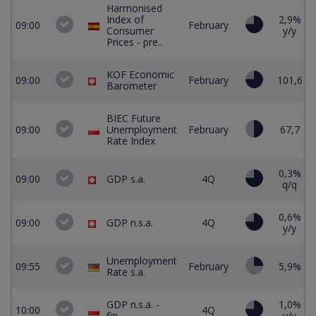
Harmonised
Index of
2,9%
09:00
February
Consumer
y/y
Prices - pre..
KOF Economic
09:00
February
101,6
Barometer
BIEC Future
09:00
Unemployment
February
67,7
Rate Index
0,3%
09:00
GDP s.a.
4Q
q/q
0,6%
09:00
GDP n.s.a.
4Q
y/y
Unemployment
09:55
February
5,9%
Rate s.a.
GDP n.s.a. -
1,0%
10:00
4Q
fin..
y/y