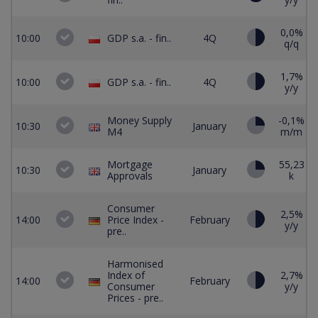
0,0%
10:00
GDP s.a. - fin..
4Q
q/q
1,7%
10:00
GDP s.a. - fin..
4Q
y/y
Money Supply
-0,1%
10:30
January
M4
m/m
Mortgage
55,23
10:30
January
Approvals
k
Consumer
2,5%
14:00
Price Index -
February
y/y
pre..
Harmonised
Index of
2,7%
14:00
February
Consumer
y/y
Prices - pre..