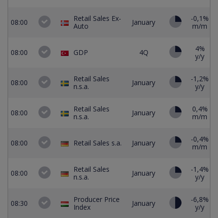
Retail Sales Ex-
-0,1%
08:00
January
Auto
m/m
4%
08:00
GDP
4Q
y/y
Retail Sales
-1,2%
08:00
January
n.s.a.
y/y
Retail Sales
0,4%
08:00
January
n.s.a.
m/m
-0,4%
08:00
Retail Sales s.a.
January
m/m
Retail Sales
-1,4%
-
08:00
January
n.s.a.
y/y
Producer Price
-6,8%
08:30
January
Index
y/y