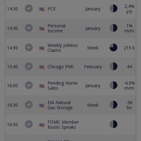
2,4%
14:30
PCE
January
y/y
Personal
1%
14:30
January
Income
m/m
Weekly Jobless
14:30
Week
215 k
2
Claims
15:45
Chicago PMI
February
44
Pending Home
-4,9%
16:00
January
Sales
m/m
EIA Natural
-96
16:30
Week
Gas Storage
bn
FOMC Member
16:50
Bostic Speaks