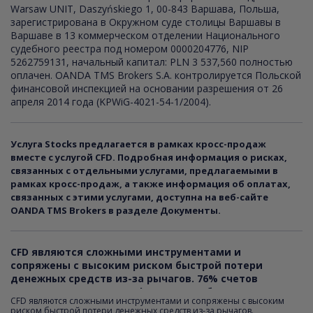
Warsaw UNIT, Daszyńskiego 1, 00-843 Варшава, Польша,
зарегистрирована в Окружном суде столицы Варшавы в
Варшаве в 13 коммерческом отделении Национального
судебного реестра под номером 0000204776, NIP
5262759131, начальный капитал: PLN 3 537,560 полностью
оплачен. OANDA TMS Brokers S.A. контролируется Польской
финансовой инспекцией на основании разрешения от 26
апреля 2014 года (KPWiG-4021-54-1/2004).
Услуга Stocks предлагается в рамках кросс-продаж
вместе с услугой CFD. Подробная информация о рисках,
связанных с отдельными услугами, предлагаемыми в
рамках кросс-продаж, а также информация об оплатах,
связанных с этими услугами, доступна на веб-сайте
OANDA TMS Brokers в разделе Документы.
CFD являются сложными инструментами и
сопряжены с высоким риском быстрой потери
денежных средств из-за рычагов.
76
% счетов
розничных инвесторов фиксируют убытки в
CFD являются сложными инструментами и сопряжены с высоким
результате торговли CFD. Подумайте, понимаете ли
риском быстрой потери денежных средств из-за рычагов.