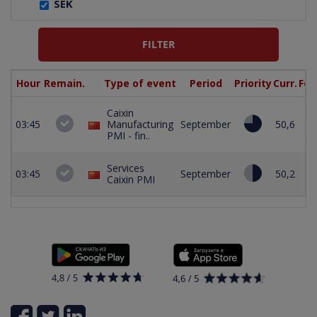
SEK
Hour
Remain.
Type of event
Period
Priority
Curr.
For
Caixin
03:45
Manufacturing
September
50,6
51
PMI - fin..
Services
03:45
September
50,2
5
Caixin PMI