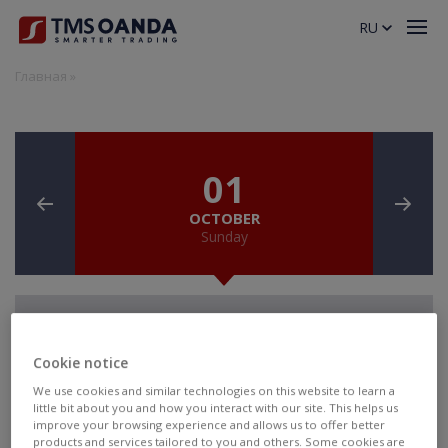
RU
Главная
»
01
OCTOBER
Sunday
PRIORITY:
Highest
Cookie notice
High
We use cookies and similar technologies on this website to learn a
Medium
little bit about you and how you interact with our site. This helps us
Low
improve your browsing experience and allows us to offer better
products and services tailored to you and others. Some cookies are