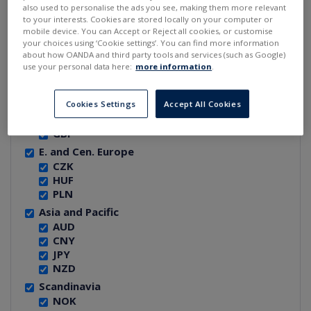
also used to personalise the ads you see, making them more relevant
REGION:
to your interests. Cookies are stored locally on your computer or
mobile device. You can Accept or Reject all cookies, or customise
North America
your choices using ‘Cookie settings’. You can find more information
about how OANDA and third party tools and services (such as Google)
CAD
use your personal data here:
more information
.
USD
W. Europe
CHF
Cookies Settings
Accept All Cookies
EUR
GBP
E. and Cen. Europe
CZK
HUF
PLN
Asia and Pacific
AUD
CNY
JPY
NZD
Scandinavia
NOK