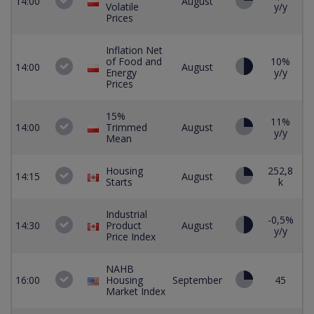
14:00
August
Volatile
y/y
Prices
Inflation Net
of Food and
10%
1
14:00
August
Energy
y/y
y
Prices
15%
11%
14:00
Trimmed
August
y/y
Mean
Housing
252,8
14:15
August
25
Starts
k
Industrial
-0,5%
14:30
Product
August
y/y
Price Index
NAHB
16:00
Housing
September
45
5
Market Index