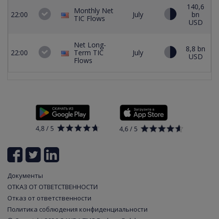
140,6
Monthly Net
22:00
July
bn
TIC Flows
USD
Net Long-
11
8,8 bn
22:00
Term TIC
July
b
USD
Flows
U
Документы
ОТКАЗ ОТ ОТВЕТСТВЕННОСТИ
Отказ от ответственности
Политика соблюдения конфиденциальности