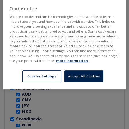
REGION:
Cookie notice
We use cookies and similar technologies on this website to learn a
North America
little bit about you and how you interact with our site. This helps us
CAD
improve your browsing experience and allows us to offer better
USD
products and services tailored to you and others. Some cookies are
also used to personalise the ads you see, making them more relevant
W. Europe
to your interests. Cookies are stored locally on your computer or
CHF
mobile device. You can Accept or Reject all cookies, or customise
EUR
your choices using ‘Cookie settings’. You can find more information
GBP
about how OANDA and third party tools and services (such as Google)
use your personal data here:
more information
.
E. and Cen. Europe
CZK
HUF
Cookies Settings
Accept All Cookies
PLN
Asia and Pacific
AUD
CNY
JPY
NZD
Scandinavia
NOK