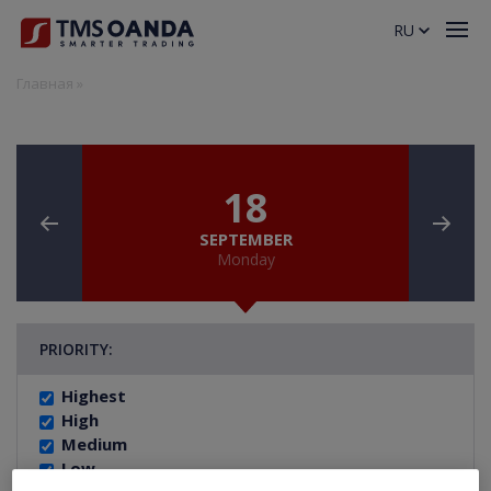
RU
Главная
»
18
SEPTEMBER
Monday
PRIORITY:
Highest
High
Medium
Low