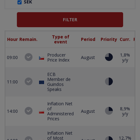
SEK
Type of
Hour
Remain.
Period
Priority
Curr.
For
event
Producer
1,8%
09:00
August
Price Index
y/y
ECB
Member de
11:00
Guindos
Speaks
Inflation Net
of
8,9%
14:00
August
Administered
y/y
Prices
Inflation Net
of Most
12,7%