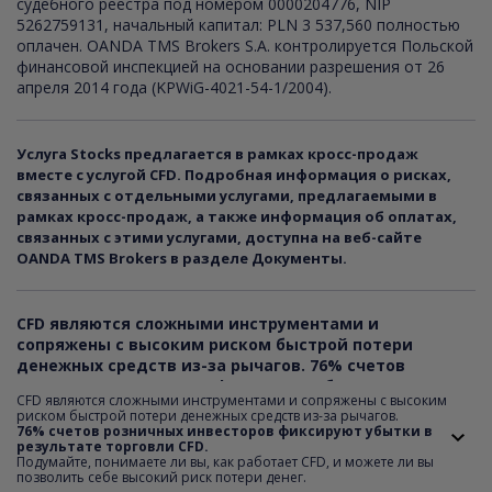
судебного реестра под номером 0000204776, NIP
5262759131, начальный капитал: PLN 3 537,560 полностью
оплачен. OANDA TMS Brokers S.A. контролируется Польской
финансовой инспекцией на основании разрешения от 26
апреля 2014 года (KPWiG-4021-54-1/2004).
Услуга Stocks предлагается в рамках кросс-продаж
вместе с услугой CFD. Подробная информация о рисках,
связанных с отдельными услугами, предлагаемыми в
рамках кросс-продаж, а также информация об оплатах,
связанных с этими услугами, доступна на веб-сайте
OANDA TMS Brokers в разделе Документы.
CFD являются сложными инструментами и
сопряжены с высоким риском быстрой потери
денежных средств из-за рычагов.
76
% счетов
розничных инвесторов фиксируют убытки в
CFD являются сложными инструментами и сопряжены с высоким
результате торговли CFD. Подумайте, понимаете ли
риском быстрой потери денежных средств из-за рычагов.
вы, как работает CFD, и можете ли вы позволить себе
76% счетов розничных инвесторов фиксируют убытки в
результате торговли CFD.
высокий риск потери денег.
Подумайте, понимаете ли вы, как работает CFD, и можете ли вы
позволить себе высокий риск потери денег.