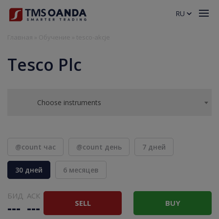
RU
Главная
»
Обучение
»
tesco-akcje
Tesco Plc
Choose instruments
@count час
@count день
7 дней
30 дней
6 месяцев
БИД
АСК
SELL
BUY
---
---