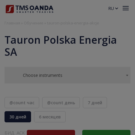
RU
Главная
»
Обучение
»
tauron-polska-energia-akcje
Tauron Polska Energia
SA
Choose instruments
@count час
@count день
7 дней
30 дней
6 месяцев
БИД
АСК