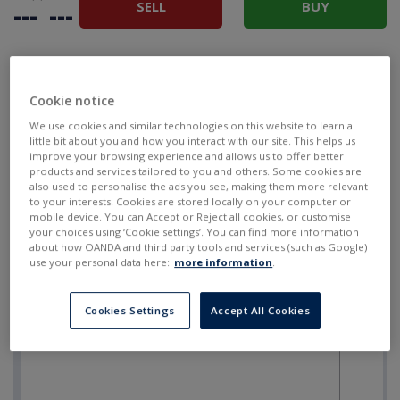
SELL
BUY
---
---
Cookie notice
We use cookies and similar technologies on this website to learn a
little bit about you and how you interact with our site. This helps us
improve your browsing experience and allows us to offer better
products and services tailored to you and others. Some cookies are
also used to personalise the ads you see, making them more relevant
to your interests. Cookies are stored locally on your computer or
mobile device. You can Accept or Reject all cookies, or customise
your choices using ‘Cookie settings’. You can find more information
about how OANDA and third party tools and services (such as Google)
use your personal data here:
more information
.
Cookies Settings
Accept All Cookies