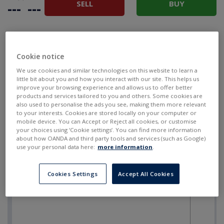
SELL
BUY
---
---
Cookie notice
We use cookies and similar technologies on this website to learn a
little bit about you and how you interact with our site. This helps us
improve your browsing experience and allows us to offer better
products and services tailored to you and others. Some cookies are
also used to personalise the ads you see, making them more relevant
to your interests. Cookies are stored locally on your computer or
mobile device. You can Accept or Reject all cookies, or customise
your choices using ‘Cookie settings’. You can find more information
about how OANDA and third party tools and services (such as Google)
use your personal data here:
more information
.
Cookies Settings
Accept All Cookies