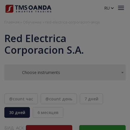
RU
Главная
»
Обучение
»
red-electrica-corporacion-akcje
Red Electrica
Corporacion S.A.
Choose instruments
@count час
@count день
7 дней
30 дней
6 месяцев
БИД
АСК