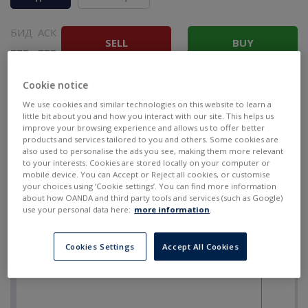
БИД
АСК
SELL
BUY
---
---
Cookie notice
We use cookies and similar technologies on this website to learn a
little bit about you and how you interact with our site. This helps us
improve your browsing experience and allows us to offer better
products and services tailored to you and others. Some cookies are
also used to personalise the ads you see, making them more relevant
to your interests. Cookies are stored locally on your computer or
mobile device. You can Accept or Reject all cookies, or customise
your choices using ‘Cookie settings’. You can find more information
about how OANDA and third party tools and services (such as Google)
use your personal data here:
more information
.
Cookies Settings
Accept All Cookies