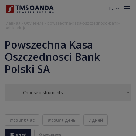
RU
Главная
»
Обучение
»
powszechna-kasa-oszczednosci-bank-
polski-akcje
Powszechna Kasa
Oszczednosci Bank
Polski SA
Choose instruments
@count час
@count день
7 дней
30 дней
6 месяцев