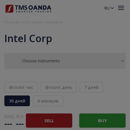
RU
Главная
»
Обучение
»
intel-akcje
Intel Corp
Choose instruments
@count час
@count день
7 дней
30 дней
6 месяцев
БИД
АСК
SELL
BUY
---
---