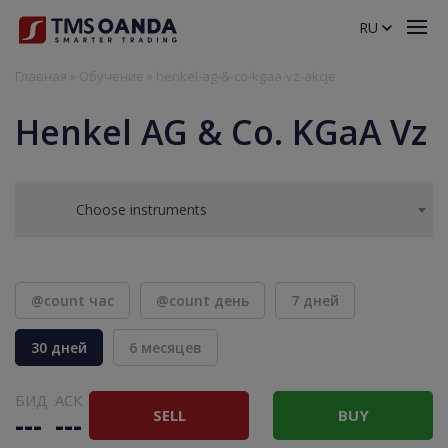
RU
Главная
»
Обучение
»
henkel-ag-&-co-kgaa-vz-akcje
Henkel AG & Co. KGaA Vz
Choose instruments
@count час
@count день
7 дней
30 дней
6 месяцев
БИД
АСК
SELL
BUY
---
---