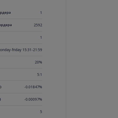
ордера
1
ордера
2592
1
onday-friday 15:31-21:59
20%
5:1
)
-0.01847%
)
-0.00097%
5