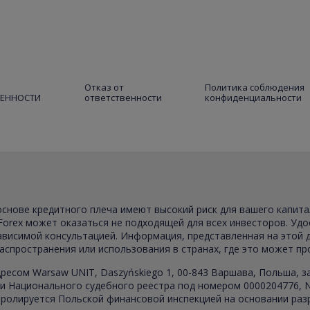
Отказ от
Политика соблюдения
ВЕННОСТИ
ответственности
конфиденциальности
 основе кредитного плеча имеют высокий риск для вашего капит
Forex может оказаться не подходящей для всех инвесторов. Удо
зависимой консультацией. Информация, представленная на этой
распространения или использования в странах, где это может п
ресом Warsaw UNIT, Daszyńskiego 1, 00-843 Варшава, Польша, 
 Национального судебного реестра под номером 0000204776, NI
ролируется Польской финансовой инспекцией на основании разр