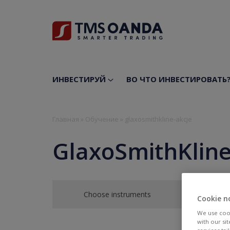
ИНВЕСТИРУЙ
ВО ЧТО ИНВЕСТИРОВАТЬ
Главная
»
Обучение
»
glaxosmithkline-akcje
GlaxoSmithKlin
Choose instruments
Cookie n
We use cook
with our si