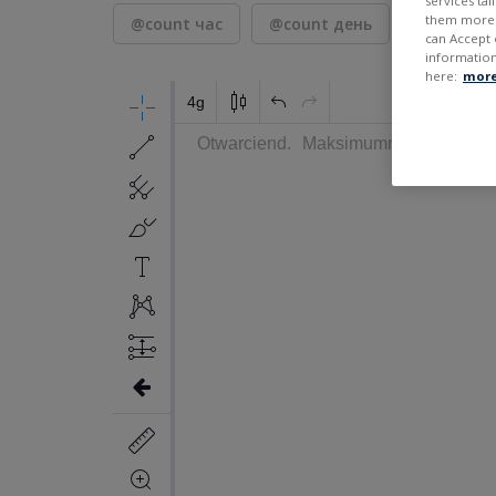
services ta
them more r
@count час
@count день
7 дней
can Accept 
information
here:
more