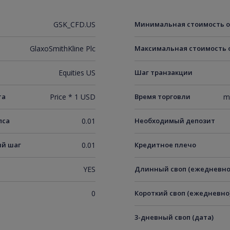
GSK_CFD.US
Минимальная стоимость 
GlaxoSmithKline Plc
Максимальная стоимость 
Equities US
Шаг транзакции
та
Price * 1 USD
Время торговли
m
пса
0.01
Необходимый депозит
й шаг
0.01
Кредитное плечо
YES
Длинный своп (ежедневно
0
Короткий своп (ежедневно
3-дневный своп (дата)