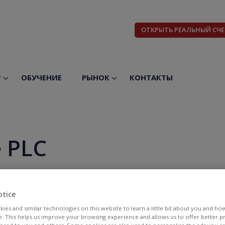
ОТКРЫТЬ РЕАЛЬНЫЙ СЧЕ
?
ОБУЧЕНИЕ
РЫНОК
КОНТАКТЫ
e PLC
otice
ies and similar technologies on this website to learn a little bit about you and ho
te. This helps us improve your browsing experience and allows us to offer better 
БИД
АСК