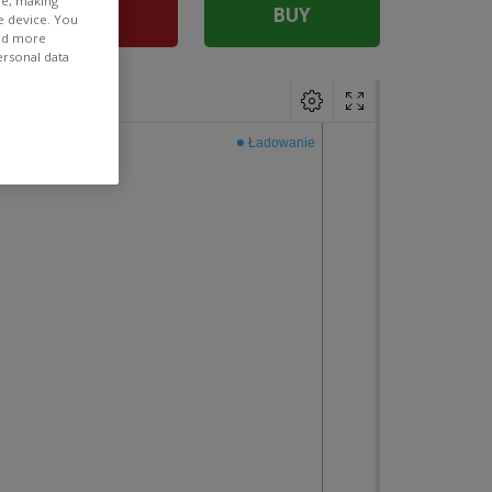
ee, making
SELL
BUY
e device. You
ind more
ersonal data