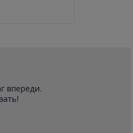
аг впереди.
вать!