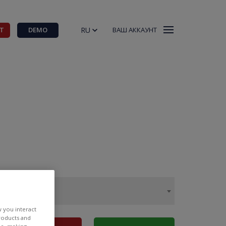
RU
Т
DEMO
ВАШ АККАУНТ
w you interact
products and