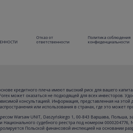
Отказ от
Политика соблюдения
ВЕННОСТИ
ответственности
конфиденциальности
 основе кредитного плеча имеют высокий риск для вашего капит
Forex может оказаться не подходящей для всех инвесторов. Удо
зависимой консультацией. Информация, представленная на этой
распространения или использования в странах, где это может п
ресом Warsaw UNIT, Daszyńskiego 1, 00-843 Варшава, Польша, 
 Национального судебного реестра под номером 0000204776, NI
ролируется Польской финансовой инспекцией на основании разр