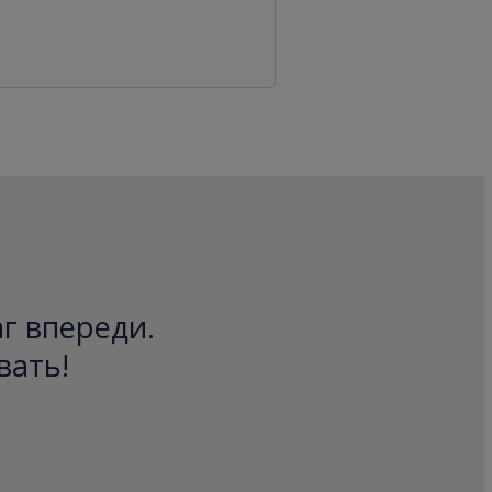
аг впереди.
вать!