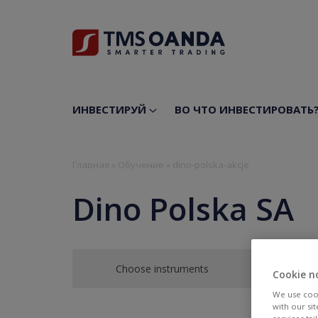
ИНВЕСТИРУЙ
ВО ЧТО ИНВЕСТИРОВАТЬ
Главная
»
Обучение
»
dino-polska-akcje
Dino Polska SA
Choose instruments
Cookie n
We use cook
with our si