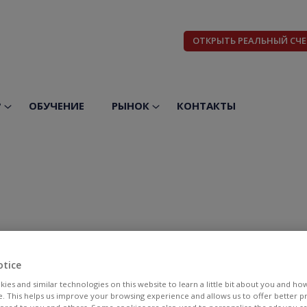
ОТКРЫТЬ РЕАЛЬНЫЙ СЧЕ
?
ОБУЧЕНИЕ
РЫНОК
КОНТАКТЫ
otice
ies and similar technologies on this website to learn a little bit about you and ho
te. This helps us improve your browsing experience and allows us to offer better 
БИД
АСК