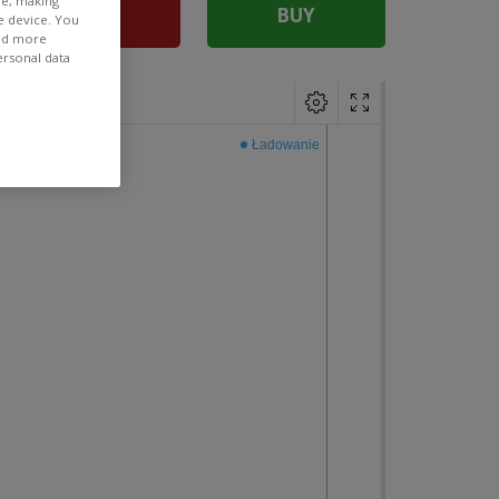
ee, making
SELL
BUY
e device. You
ind more
ersonal data