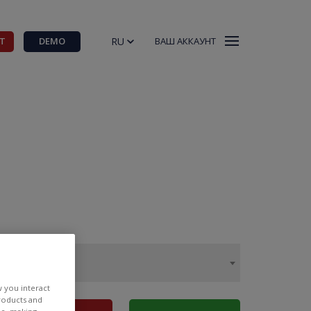
RU
Т
DEMO
ВАШ АККАУНТ
w you interact
products and