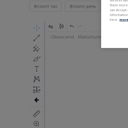
services ta
them more r
@count час
@count день
7 дней
can Accept 
information
here:
more