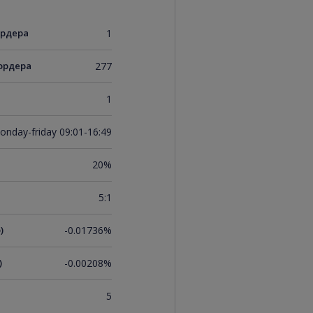
ордера
1
ордера
277
1
onday-friday 09:01-16:49
20%
5:1
)
-0.01736%
)
-0.00208%
5