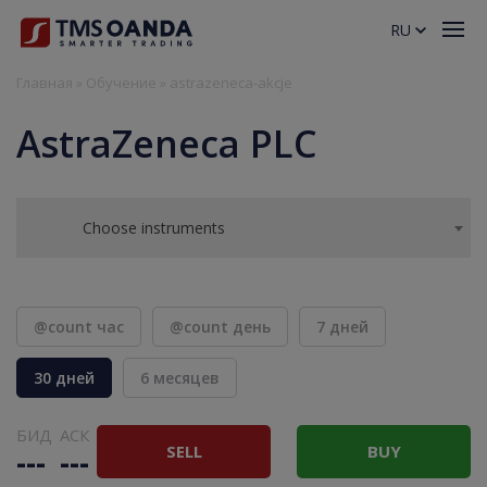
RU
Главная
»
Обучение
»
astrazeneca-akcje
AstraZeneca PLC
Choose instruments
@count час
@count день
7 дней
30 дней
6 месяцев
БИД
АСК
SELL
BUY
---
---