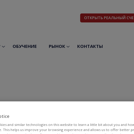
ОТКРЫТЬ РЕАЛЬНЫЙ СЧЕ
?
ОБУЧЕНИЕ
РЫНОК
КОНТАКТЫ
otice
ies and similar technologies on this website to learn a little bit about you and ho
te. This helps us improve your browsing experience and allows us to offer better 
БИД
АСК