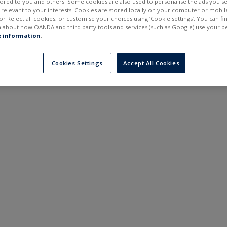
ilored to you and others. Some cookies are also used to personalise the ads you s
---
---
elevant to your interests. Cookies are stored locally on your computer or mobil
30 дней
6 месяцев
or Reject all cookies, or customise your choices using ‘Cookie settings’. You can f
 about how OANDA and third party tools and services (such as Google) use your p
 information
.
Cookies Settings
Accept All Cookies