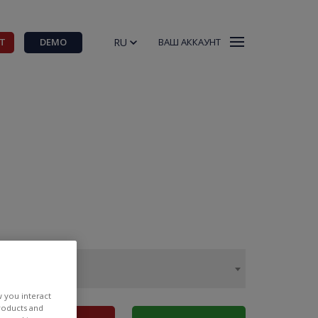
RU
Т
DEMO
ВАШ АККАУНТ
w you interact
products and