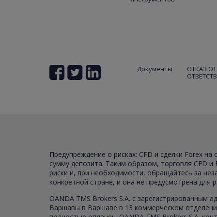
Документы
ОТКАЗ ОТ
ОТВЕТСТ
Предупреждение о рисках: CFD и сделки Forex на
сумму депозита. Таким образом, торговля CFD и 
риски и, при необходимости, обращайтесь за не
конкретной стране, и она не предусмотрена для 
OANDA TMS Brokers S.A. с зарегистрированным ад
Варшавы в Варшаве в 13 коммерческом отделении
полностью оплачен. OANDA TMS Brokers S.A. конт