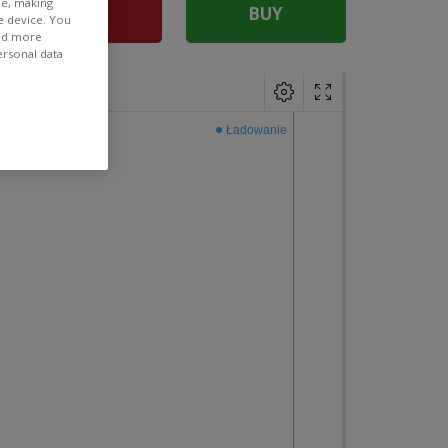
ee, making
SELL
BUY
e device. You
ind more
ersonal data