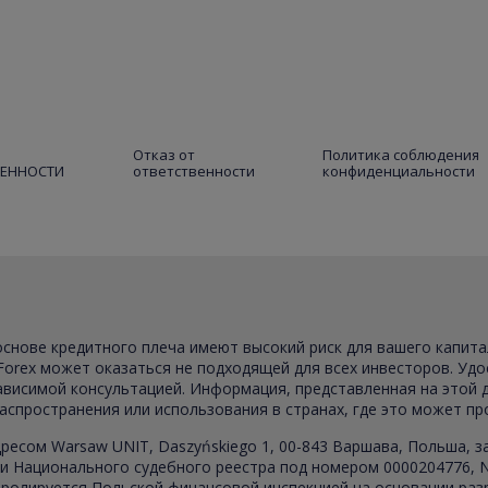
Отказ от
Политика соблюдения
ВЕННОСТИ
ответственности
конфиденциальности
 основе кредитного плеча имеют высокий риск для вашего капит
Forex может оказаться не подходящей для всех инвесторов. Удо
зависимой консультацией. Информация, представленная на этой
распространения или использования в странах, где это может п
ресом Warsaw UNIT, Daszyńskiego 1, 00-843 Варшава, Польша, 
 Национального судебного реестра под номером 0000204776, NI
ролируется Польской финансовой инспекцией на основании разр