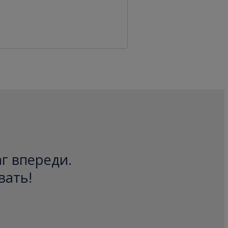
аг впереди.
вать!