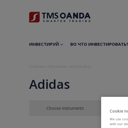
ИНВЕСТИРУЙ
ВО ЧТО ИНВЕСТИРОВАТЬ
Главная
»
Обучение
»
adidas-akcje
Adidas
Choose instruments
Cookie n
We use cook
with our si