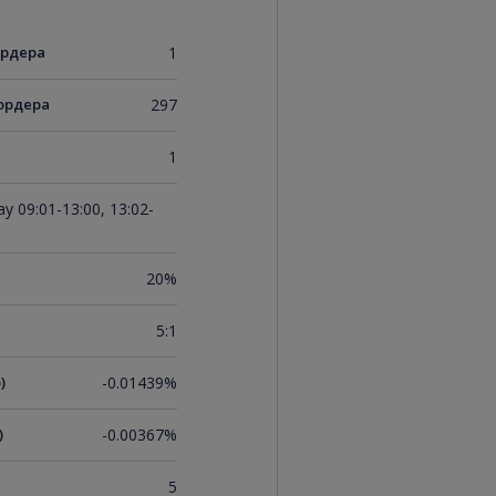
ордера
1
ордера
297
1
y 09:01-13:00, 13:02-
20%
5:1
)
-0.01439%
)
-0.00367%
5