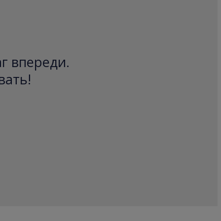
аг впереди.
вать!