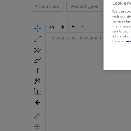
Cookie n
@count час
@count день
7 дней
We use cook
with our si
services ta
them more r
can Accept 
information
here:
more