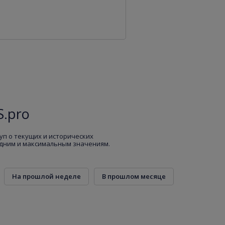
.pro
уп о текущих и исторических
едним и максимальным значениям.
На прошлой неделе
В прошлом месяце