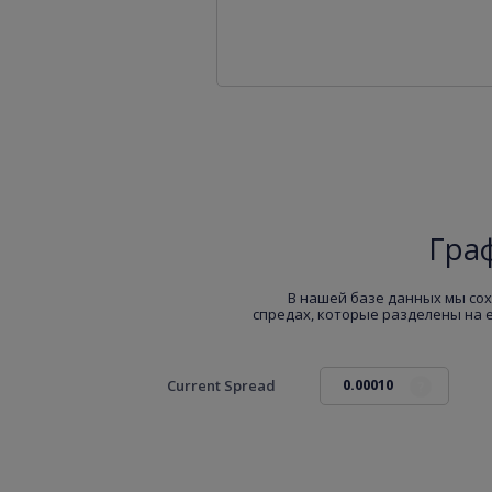
Гра
В нашей базе данных мы сох
спредах, которые разделены на 
0.00010
Current Spread
?