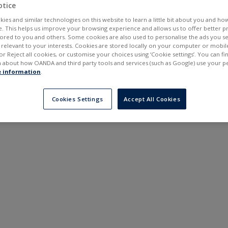
---
---
otice
30 дней
6 месяцев
ies and similar technologies on this website to learn a little bit about you and ho
te. This helps us improve your browsing experience and allows us to offer better 
ilored to you and others. Some cookies are also used to personalise the ads you s
elevant to your interests. Cookies are stored locally on your computer or mobil
or Reject all cookies, or customise your choices using ‘Cookie settings’. You can f
 about how OANDA and third party tools and services (such as Google) use your p
 information
.
Cookies Settings
Accept All Cookies