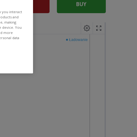
SELL
BUY
w you interact
products and
ee, making
e device. You
ind more
ersonal data