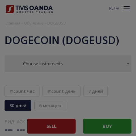
RU
Главная
»
Обучение
»
DOGEUSD
DOGECOIN (DOGEUSD)
Choose instruments
@count час
@count день
7 дней
30 дней
6 месяцев
БИД
АСК
SELL
BUY
---
---