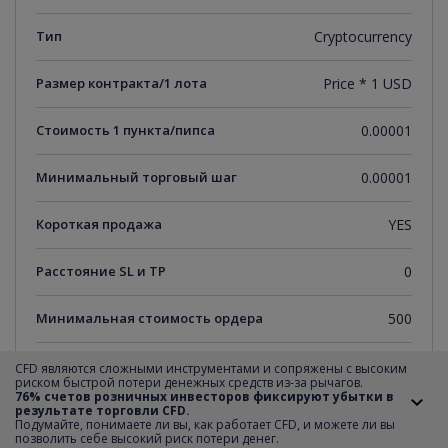
Тип
Cryptocurrency
Размер контракта/1 лота
Price * 1 USD
Стоимость 1 пункта/пипса
0.00001
Минимальный торговый шаг
0.00001
Короткая продажа
YES
Расстояние SL и TP
0
Минимальная стоимость ордера
500
Максимальная стоимость ордера
100000
CFD являются сложными инструментами и сопряжены с высоким
риском быстрой потери денежных средств из-за рычагов.
76% счетов розничных инвесторов фиксируют убытки в
результате торговли CFD.
Шаг транзакции
500
Подумайте, понимаете ли вы, как работает CFD, и можете ли вы
позволить себе высокий риск потери денег.