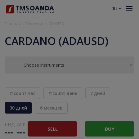
RU
Главная
»
Обучение
»
ADAUSD
CARDANO (ADAUSD)
Choose instruments
@count час
@count день
7 дней
30 дней
6 месяцев
БИД
АСК
SELL
BUY
---
---