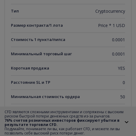
Тип
Cryptocurrency
Размер контракта/1 лота
Price * 1 USD
Стоимость 1 пункта/пипса
0.0001
Минимальный торговый шаг
0.0001
Короткая продажа
YES
Расстояние SL и TP
0
Минимальная стоимость ордера
50
Максимальная стоимость ордера
20000
CFD являются сложными инструментами и сопряжены с высоким
риском быстрой потери денежных средств из-за рычагов.
76% счетов розничных инвесторов фиксируют убытки в
результате торговли CFD.
Шаг транзакции
50
Подумайте, понимаете ли вы, как работает CFD, и можете ли вы
позволить себе высокий риск потери денег.